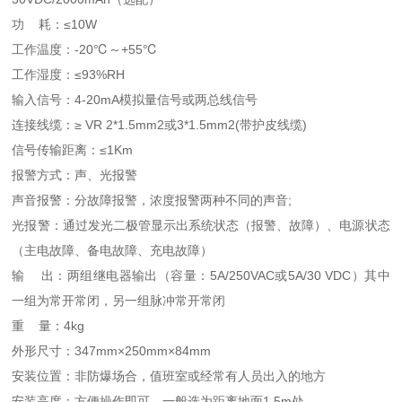
功
耗：
≤10W
工作温度：
-20℃～+55℃
工作湿度：
≤93%RH
输入信号：4-20mA模拟量信号或两总线信号
连接线缆：
≥ VR 2*1.5mm2
或
3*1.5mm2(带护皮线缆)
信号传输距离：
≤1Km
报警方式：声、光报警
声音报警：分故障报警，浓度报警两种不同的声音
;
光报警：通过发光二极管显示出系统状态（报警、故障）、电源状态
（主电故障、备电故障、充电故障）
输
出：两组继电器输出（容量：
5A/250VAC或5A/30 VDC）其中
一组为常开常闭，另一组脉冲常开常闭
重
量：
4kg
外形尺寸：
347mm×250mm×84mm
安装位置：非防爆场合，值班室或经常有人员出入的地方
安装高度：方便操作即可，一般选为距离地面
1.5m处