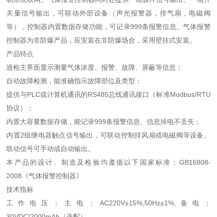
关量信号输出，可联动外部设备（声光报警器，排气扇，电磁阀
等），
控制器内置数据存储功能，可记录
999条报警信息。气体报警
控制器为非防爆产品，应安装在非防爆场合，采用壁挂式安装。
产品
特点
巡检主界面显示测量气体浓度、报警、故障、屏蔽等信息；
自动故障检测，能准确指示故障部位及类型；
提供与
PLC或计算机通讯的RS485总线通讯接口（标准Modbus/RTU
协议）；
内置大容量数据存储，能记录
999条报警信息、信息掉电不丢失；
内置
2组继电器触点信号输出，可联动控制排风扇或电磁阀等设备。
联动信号可手动或自动输出。
本产品的设计、制造及检验均遵循以下国家标准：
GB16808-
2008《气体报警控制器》
技术指标
工作电压：主电：
AC220V±15%,50Hz±1%,
备电：
30VDC/2000mAh（选配）