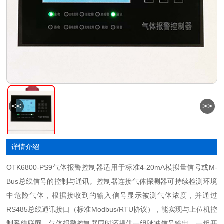
<<
>>
详情介绍
OTK6800-PS9气体报警控制器适用于标准4-20mA模拟量信号或M-
Bus总线信号的控制与通讯。控制器连接气体探测器可持续检测环境
中危险气体，根据接收到的输入信号显示被测气体浓度，并通过
RS485
总线通讯接口（标准
Modbus/RTU协议），能实现与上位机控
制系统联网。气体报警控制器同时还提供一组脉冲信号输出、一组开