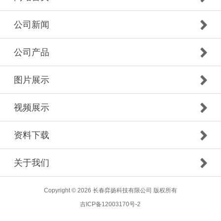
公司新闻
公司产品
图片展示
视频展示
资料下载
关于我们
Copyright © 2026 长春弈扬科技有限公司 版权所有
吉ICP备12003170号-2