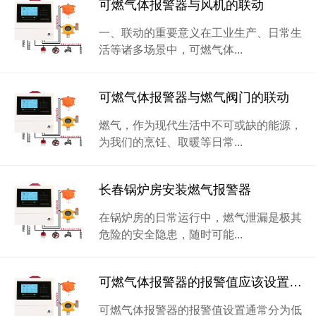
可燃气体报警器与风机的联动
一、联动的重要意义在工业生产、日常生
活等诸多场景中，可燃气体...
可燃气体报警器与燃气阀门的联动
燃气，作为现代生活中不可或缺的能源，
为我们的烹饪、取暖等日常...
长春锅炉房安装燃气报警器
在锅炉房的日常运行中，燃气泄漏是极其
危险的安全隐患，随时可能...
可燃气体报警器的报警值应该设置为多少
可燃气体报警器的报警值设置通常分为低