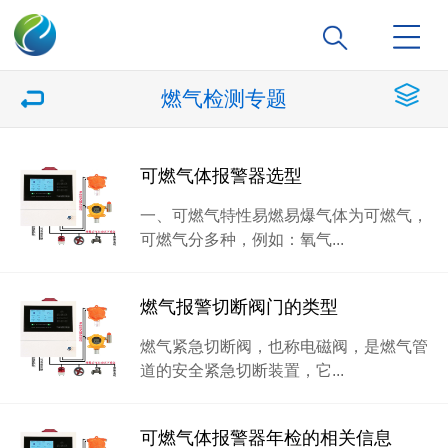
燃气检测专题
可燃气体报警器选型
一、可燃气特性易燃易爆气体为可燃气，
可燃气分多种，例如：氧气...
燃气报警切断阀门的类型
燃气紧急切断阀，也称电磁阀，是燃气管
道的安全紧急切断装置，它...
可燃气体报警器年检的相关信息